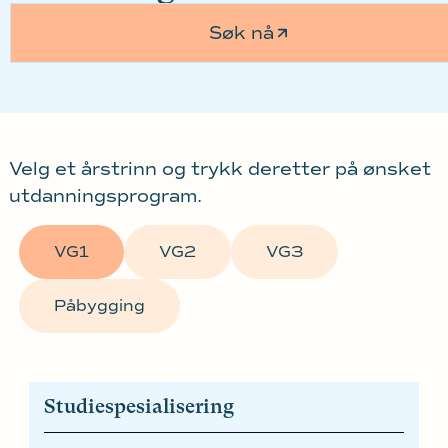
Søk nå
Velg et årstrinn og trykk deretter på ønsket
utdanningsprogram.
VG1
VG2
VG3
Påbygging
Studiespesialisering