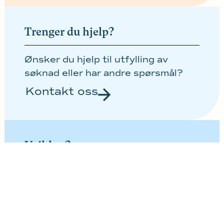
Trenger du hjelp?
Ønsker du hjelp til utfylling av
søknad eller har andre spørsmål?
Kontakt oss
Usikker?
Er det noe du er usikker på, snakk
med rådgiver på skolen din, eller
kontakt oss direkte.
Kontakt oss