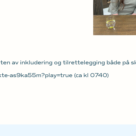
n av inkludering og tilrettelegging både på sko
rekte-as9ka55m?play=true
(ca kl 0740)