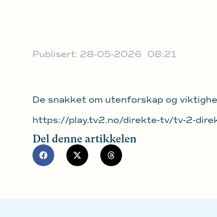
Publisert:
28-05-2026
08:21
De snakket om utenforskap og viktighete
https://play.tv2.no/direkte-tv/tv-2-di
Del denne artikkelen