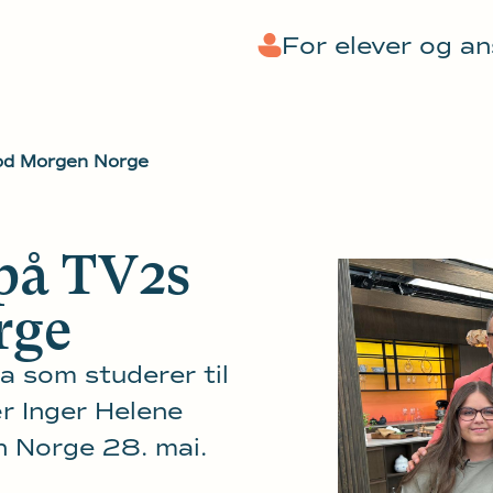
For elever og a
God Morgen Norge
 på TV2s
rge
va som studerer til
r Inger Helene
 Norge 28. mai.